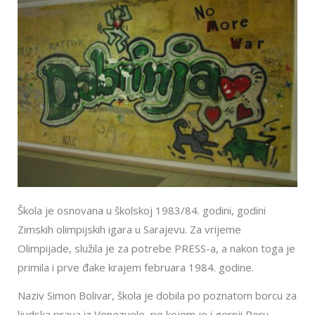
Škola je osnovana u školskoj 1983/84. godini, godini
Zimskih olimpijskih igara u Sarajevu. Za vrijeme
Olimpijade, služila je za potrebe PRESS-a, a nakon toga je
primila i prve đake krajem februara 1984. godine.
Naziv Simon Bolivar, škola je dobila po poznatom borcu za
ljudska prava iz Venezuele, po kojem je i gornji Peru