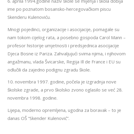
6. aprila 1994.godine naziv škole se mijenja i škola dobija
ime po poznatom bosansko-hercegovačkom piscu
Skenderu Kulenoviću.
Mnogi pojedinci, organizacije i asocijacije, pomagale su
nam tokom cijelog rata, a posebno gospoda Carol Mann –
profesor historije umjetnosti i predsjednica asocijacije
Djeca Bosne iz Pariza. Zahvaljujući svima njima, i njihovom
angažmanu, vlada Švicarske, Regija Ill de France i EU su
odlučili da zajedno podignu zgradu škole.
10. novembra 1997. godine, počela je izgradnja nove
školske zgrade, a prvo školsko zvono oglasilo se već 28.
novembra 1998. godine.
Lijepa, moderno opremljena, ugodna za boravak – to je
danas OŠ “Skender Kulenović”.