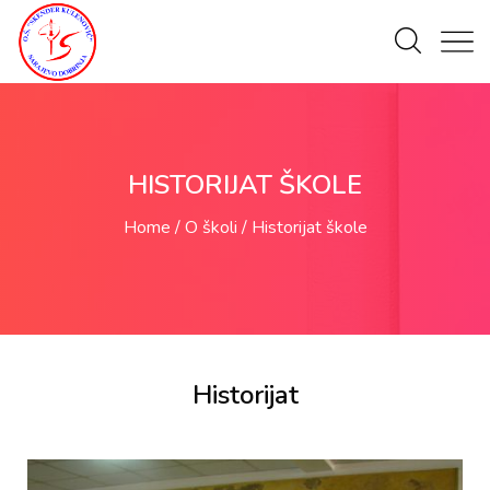
HISTORIJAT ŠKOLE
Home
O školi
Historijat škole
Historijat