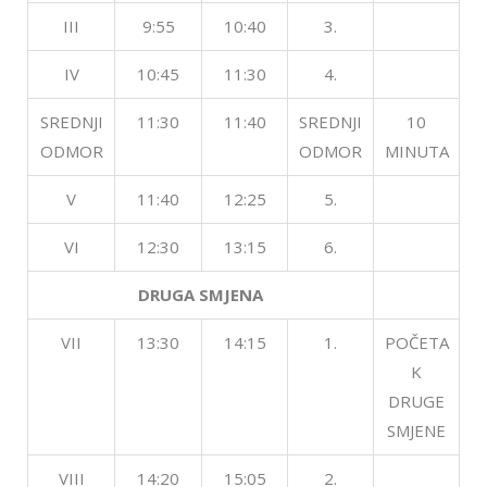
III
9:55
10:40
3.
IV
10:45
11:30
4.
SREDNJI
11:30
11:40
SREDNJI
10
ODMOR
ODMOR
MINUTA
V
11:40
12:25
5.
VI
12:30
13:15
6.
DRUGA SMJENA
VII
13:30
14:15
1.
POČETA
K
DRUGE
SMJENE
VIII
14:20
15:05
2.