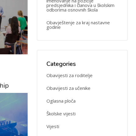
imenovanje na pozicije
predsjednika i članova u školskim
odborima osnovnih škola
Obavještenje za kraj nastavne
godine
24
Categories
Obavijesti za roditelje
MAY
hip
Obavijesti za učenike
Oglasna ploča
Školske vijesti
Vijesti