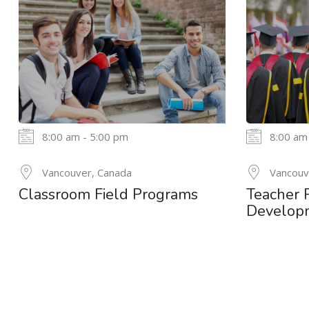
8:00 am - 5:00 pm
8:00 am
24
Vancouver, Canada
Vancouv
MAY
Classroom Field Programs
Teacher 
Develop