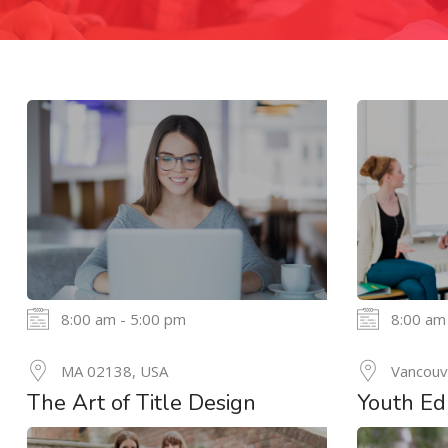
8:00 am - 5:00 pm
8:00 am
20
MA 02138, USA
Vancouv
MAY
The Art of Title Design
Youth Ed