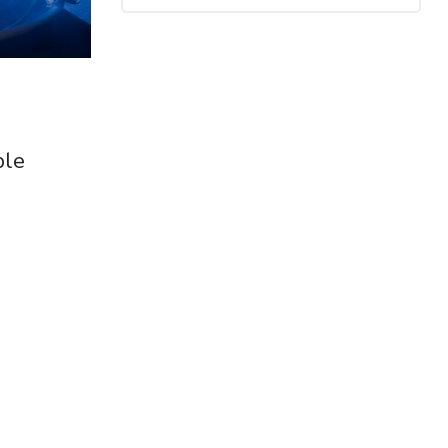
24
MAY
ble