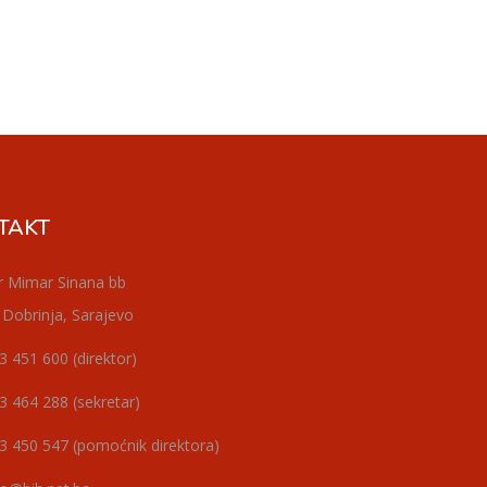
TAKT
r Mimar Sinana bb
 Dobrinja, Sarajevo
3 451 600 (direktor)
3 464 288 (sekretar)
3 450 547 (pomoćnik direktora)