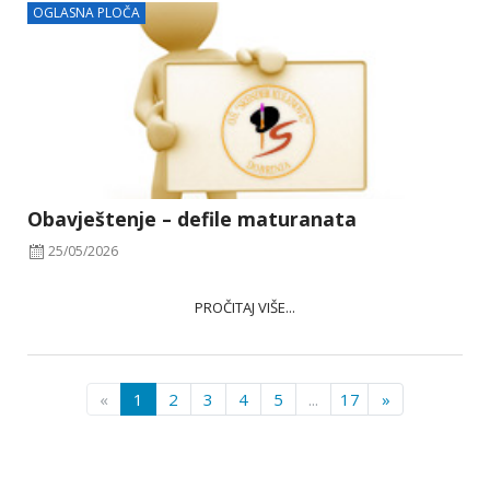
OGLASNA PLOČA
Obavještenje – defile maturanata
25/05/2026
PROČITAJ VIŠE...
«
1
2
3
4
5
...
17
»