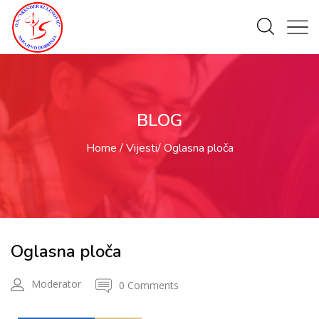
BLOG
Home
Vijesti
Oglasna ploča
Oglasna ploča
Moderator
0 Comments