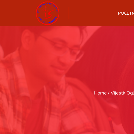
POČET
Home
Vijesti
Ogl