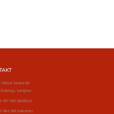
TAKT
r Mimar Sinana bb
 Dobrinja, Sarajevo
3 451 600 (direktor)
3 464 288 (sekretar)