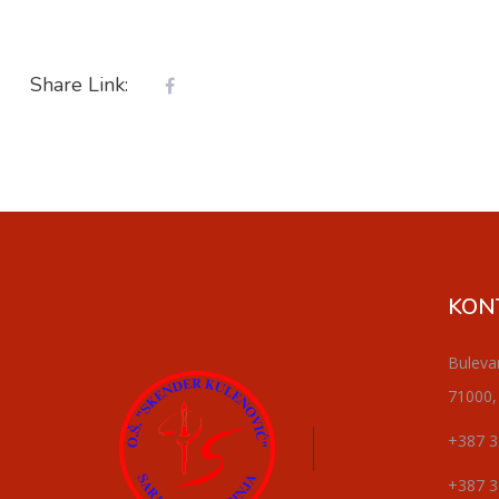
Share Link:
KON
Buleva
71000,
+387 3
+387 3