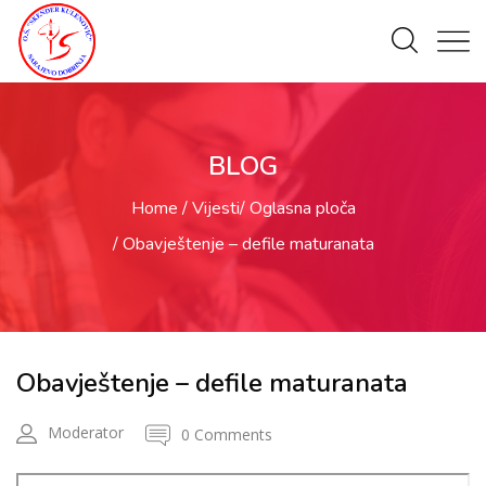
BLOG
Home
Vijesti
Oglasna ploča
Obavještenje – defile maturanata
Obavještenje – defile maturanata
Moderator
0 Comments