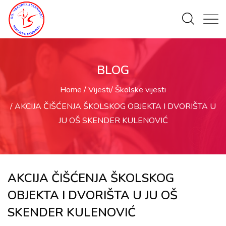
BLOG
Home
Vijesti
Školske vijesti
AKCIJA ČIŠĆENJA ŠKOLSKOG OBJEKTA I DVORIŠTA U
JU OŠ SKENDER KULENOVIĆ
AKCIJA ČIŠĆENJA ŠKOLSKOG
OBJEKTA I DVORIŠTA U JU OŠ
SKENDER KULENOVIĆ