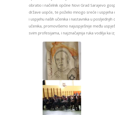
obratio i načelnik općine Novi Grad Sarajevo gos
države uopće, te poželio mnogo sreće i uspjeha u
i uspjehu naših učenika i nastavnika u posljednj
učenika, promovišemo najuspješnije među uspješn
svim profesijama, i najznačajnija ruka vodilja ka 