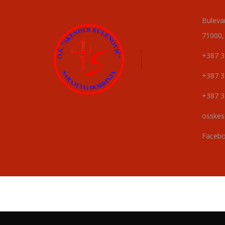
Buleva
71000,
+387 3
+387 3
+387 3
osskes
Faceb