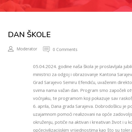
DAN ŠKOLE
Moderator
0 Comments
05.04.2024. godine naša škola je proslavljala jub
ministrici za odgoj i obrazovanje Kantona Saraj
Grad Sarajevo Semiru Efendiću, uvaženim direktor
svima nama važan dan. Program smo započeli otva
voćnjaku, te programom koji pokazuje sav raskoš
6. aprila, Dana grada Sarajeva. Dobrodošlicu je p
uzajamnom pomoći realizovani na opće zadovoljstv
okruženju, potiče na aktivan i kreativan život i u 
općecivilizacijskim vrijednostima kao što su toler