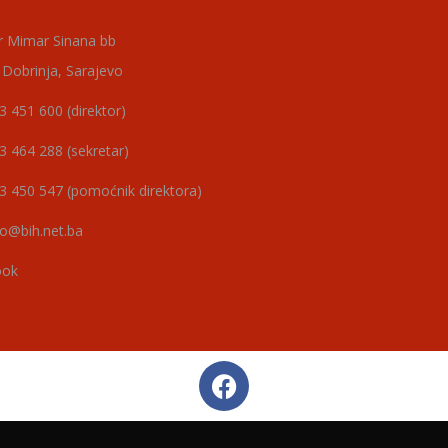
r Mimar Sinana bb
 Dobrinja, Sarajevo
3 451 600 (direktor)
3 464 288 (sekretar)
3 450 547 (pomoćnik direktora)
o@bih.net.ba
ook