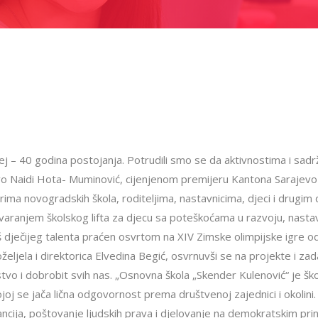
ilej – 40 godina postojanja. Potrudili smo se da aktivnostima i sa
evo Naidi Hota- Muminović, cijenjenom premijeru Kantona Sarajevo
ima novogradskih škola, roditeljima, nastavnicima, djeci i drugi
ranjem školskog lifta za djecu sa poteškoćama u razvoju, nastavi
 dječijeg talenta praćen osvrtom na XIV Zimske olimpijske igre o
oželjela i direktorica Elvedina Begić, osvrnuvši se na projekte i z
o i dobrobit svih nas. „Osnovna škola „Skender Kulenović“ je ško
kojoj se jača lična odgovornost prema društvenoj zajednici i okolini. 
ancija, poštovanje ljudskih prava i djelovanje na demokratskim prin