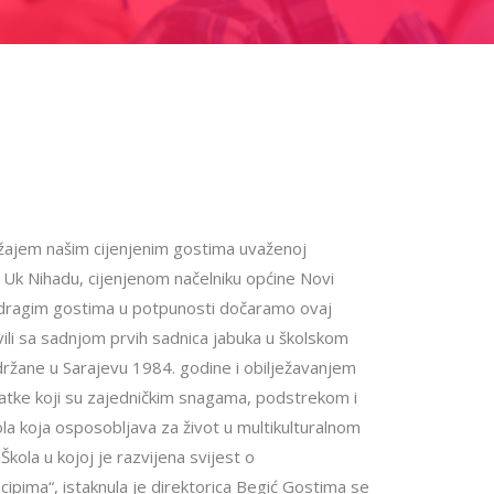
držajem našim cijenjenim gostima uvaženoj
 Uk Nihadu, cijenjenom načelniku općine Novi
m dragim gostima u potpunosti dočaramo ovaj
li sa sadnjom prvih sadnica jabuka u školskom
držane u Sarajevu 1984. godine i obilježavanjem
adatke koji su zajedničkim snagama, podstrekom i
la koja osposobljava za život u multikulturalnom
Škola u kojoj je razvijena svijest o
cipima“, istaknula je direktorica Begić Gostima se