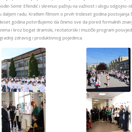
podin Semir Efendić i skrenuo pažnju na važnost i ulogu odgojno-o
 daljem radu. Kratkim filmom o prvih trideset godina postojanja 
ih deset godina potvrđujemo da činimo sve da pored formalnih znan
ima i kroz bogat dramski, recitatorski i muzički program posvje
izgradnji zdravog i produktivnog pojedinca.