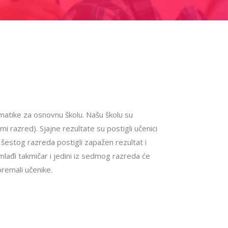
atike za osnovnu školu. Našu školu su
i razred). Sjajne rezultate su postigli učenici
šestog razreda postigli zapažen rezultat i
mlađi takmičar i jedini iz sedmog razreda će
premali učenike.