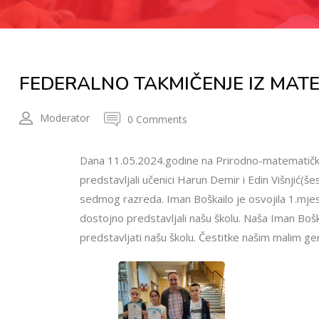
FEDERALNO TAKMIČENJE IZ MAT
Moderator
0 Comments
Dana 11.05.2024.godine na Prirodno-matematičko
predstavljali učenici Harun Demir i Edin Višnjić(še
sedmog razreda. Iman Boškailo je osvojila 1.mjes
dostojno predstavljali našu školu. Naša Iman Bošk
predstavljati našu školu. Čestitke našim malim gen