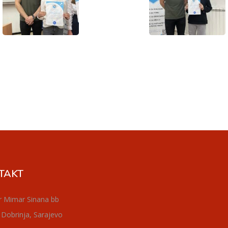
TAKT
r Mimar Sinana bb
 Dobrinja, Sarajevo