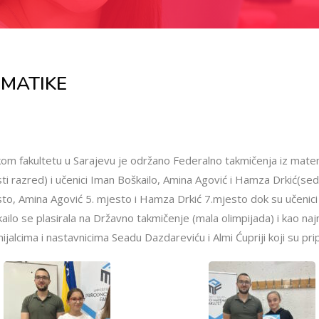
EMATIKE
m fakultetu u Sarajevu je održano Federalno takmičenja iz matem
sti razred) i učenici Iman Boškailo, Amina Agović i Hamza Drkić(sedm
to, Amina Agović 5. mjesto i Hamza Drkić 7.mjesto dok su učenici 
ailo se plasirala na Državno takmičenje (mala olimpijada) i kao naj
ijalcima i nastavnicima Seadu Dazdareviću i Almi Ćupriji koji su pri