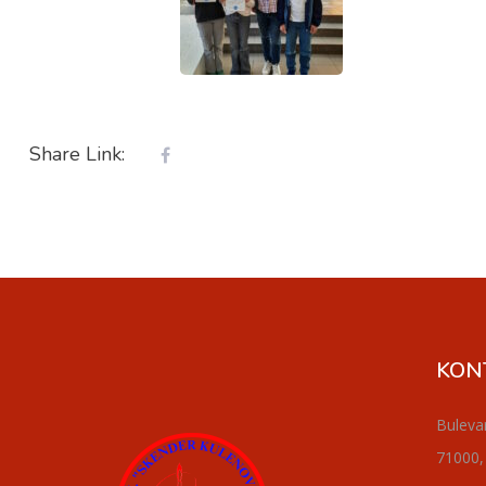
Share Link:
KON
Buleva
71000,