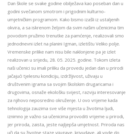
Dan škole se svake godine obilježava kao poseban dan u
godini svečanom smotrom i prigodnim kulturno-
umjetničkim programom. Kako bismo izašli iz ustaljenih
okvira, a sa iskrenom željom da svim našim učenicima tim
povodom pružimo trenutke za pamćenje, realizovali smo
jednodnevni izlet na planini Igman, izletištu Veliko polje.
Vremenske prilike nam nisu bile naklonjene pa je izlet
realizovan u srijedu, 28. 05. 2025. godine. Tokom izleta
naši učenici su imali priliku da provedu jedan dan u prirodi
jačajući tjelesnu kondiciju, izdržljivost, uživaju u
društvenim igrama sa svojim školskim drugaricama i
drugovima, osnaže ekološku svijest, razviju interesovanje
za njihovo neposredno okruženje. U ovo vrijeme kada
tehnologija zauzima sve više mjesta u životima ljudi,
iznimno je važno sa učenicima provoditi vrijeme u prirodi,
jer priroda, zaista, jeste najljepša umjetnost. Priroda nas
uči da su životne staze vijugave, krivudave, ali vode do