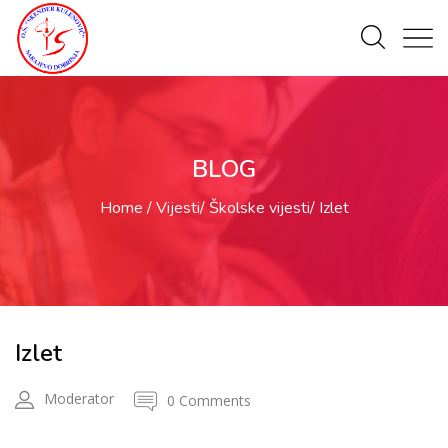
BLOG
Home
Vijesti
Školske vijesti
Izlet
Izlet
Moderator
0 Comments