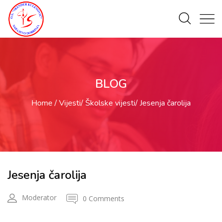
BLOG
Home
Vijesti
Školske vijesti
Jesenja čarolija
Jesenja čarolija
Moderator
0 Comments