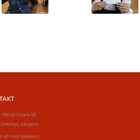
TAKT
r Mimar Sinana bb
 Dobrinja, Sarajevo
3 451 600 (direktor)