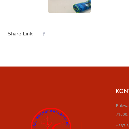
Share Link:
KON
Buleva
71000,
+387 3