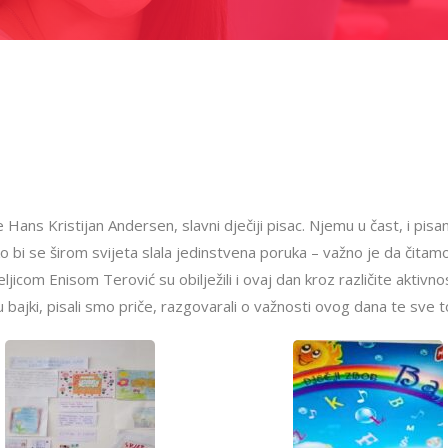
 Hans Kristijan Andersen, slavni dječiji pisac. Njemu u čast, i pisa
bi se širom svijeta slala jedinstvena poruka – važno je da čitamo d
ljicom Enisom Terović su obilježili i ovaj dan kroz različite aktivno
bajki, pisali smo priče, razgovarali o važnosti ovog dana te sve to 