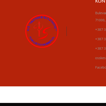
KON
Buleva
71000,
+387 3
+387 3
+387 3
osskes
Faceb