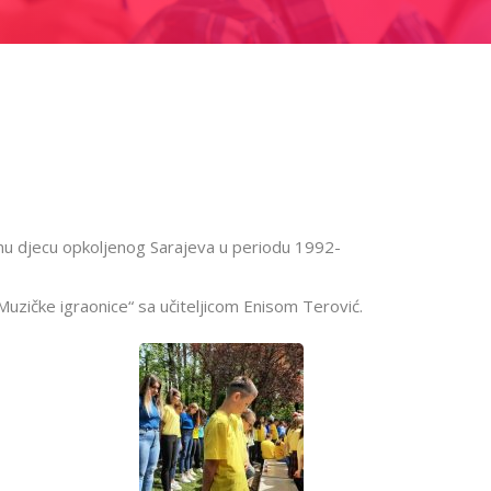
enu djecu opkoljenog Sarajeva u periodu 1992-
Muzičke igraonice“ sa učiteljicom Enisom Terović.