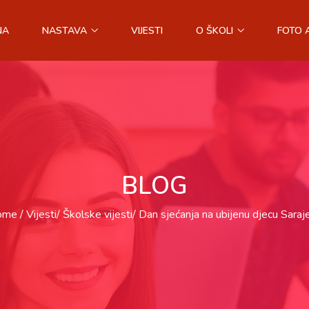
NA
NASTAVA
VIJESTI
O ŠKOLI
FOTO 
BLOG
ome
Vijesti
Školske vijesti
Dan sjećanja na ubijenu djecu Saraj