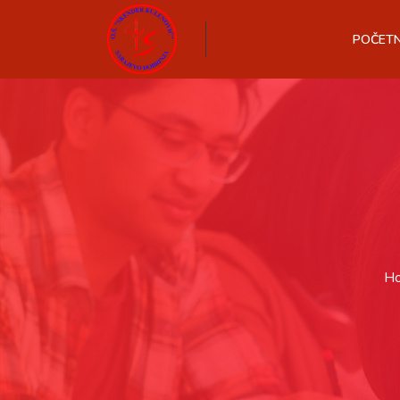
POČET
H