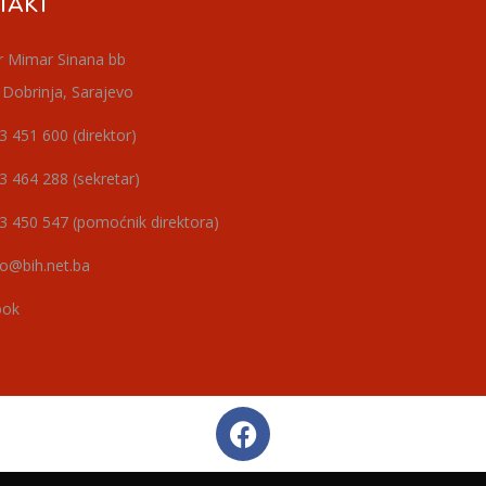
TAKT
r Mimar Sinana bb
 Dobrinja, Sarajevo
3 451 600 (direktor)
3 464 288 (sekretar)
3 450 547 (pomoćnik direktora)
o@bih.net.ba
ook