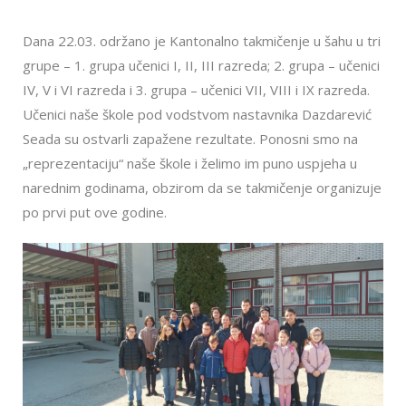
Dana 22.03. održano je Kantonalno takmičenje u šahu u tri
grupe – 1. grupa učenici I, II, III razreda; 2. grupa – učenici
IV, V i VI razreda i 3. grupa – učenici VII, VIII i IX razreda.
Učenici naše škole pod vodstvom nastavnika Dazdarević
Seada su ostvarli zapažene rezultate. Ponosni smo na
„reprezentaciju“ naše škole i želimo im puno uspjeha u
narednim godinama, obzirom da se takmičenje organizuje
po prvi put ove godine.