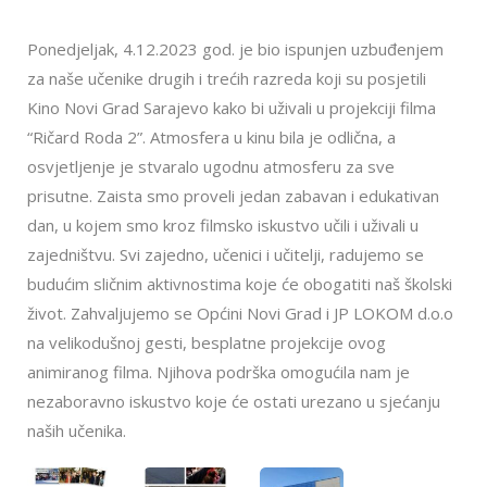
Ponedjeljak, 4.12.2023 god. je bio ispunjen uzbuđenjem
za naše učenike drugih i trećih razreda koji su posjetili
Kino Novi Grad Sarajevo kako bi uživali u projekciji filma
“Ričard Roda 2”. Atmosfera u kinu bila je odlična, a
osvjetljenje je stvaralo ugodnu atmosferu za sve
prisutne. Zaista smo proveli jedan zabavan i edukativan
dan, u kojem smo kroz filmsko iskustvo učili i uživali u
zajedništvu. Svi zajedno, učenici i učitelji, radujemo se
budućim sličnim aktivnostima koje će obogatiti naš školski
život. Zahvaljujemo se Općini Novi Grad i JP LOKOM d.o.o
na velikodušnoj gesti, besplatne projekcije ovog
animiranog filma. Njihova podrška omogućila nam je
nezaboravno iskustvo koje će ostati urezano u sjećanju
naših učenika.