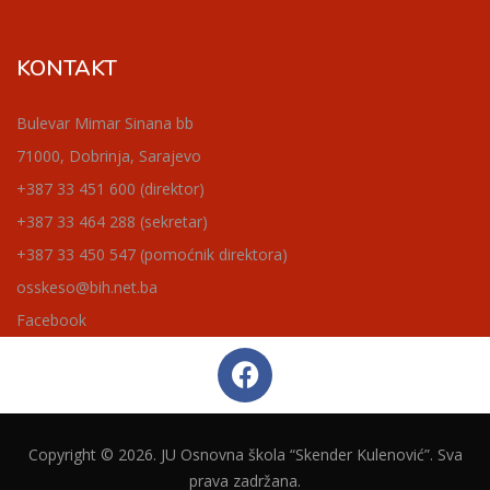
KONTAKT
Bulevar Mimar Sinana bb
71000, Dobrinja, Sarajevo
+387 33 451 600 (direktor)
+387 33 464 288 (sekretar)
+387 33 450 547 (pomoćnik direktora)
osskeso@bih.net.ba
Facebook
Copyright © 2026. JU Osnovna škola “Skender Kulenović”. Sva
prava zadržana.