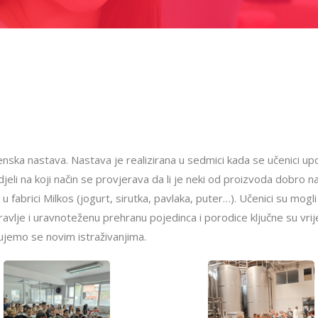
renska nastava. Nastava je realizirana u sedmici kada se učenici up
li na koji način se provjerava da li je neki od proizvoda dobro n
 fabrici Milkos (jogurt, sirutka, pavlaka, puter…). Učenici su mogl
avlje i uravnoteženu prehranu pojedinca i porodice ključne su vrij
dujemo se novim istraživanjima.