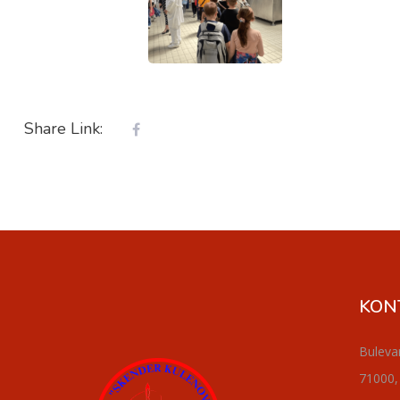
Share Link:
KON
Buleva
71000,