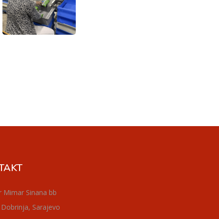
TAKT
r Mimar Sinana bb
 Dobrinja, Sarajevo