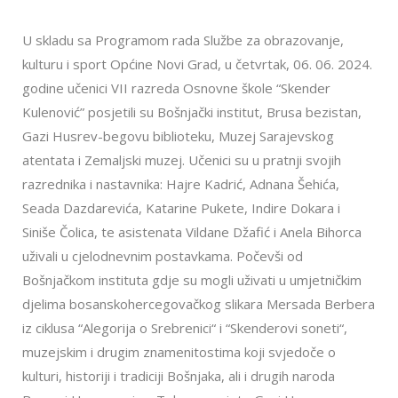
U skladu sa Programom rada Službe za obrazovanje,
kulturu i sport Općine Novi Grad, u četvrtak, 06. 06. 2024.
godine učenici VII razreda Osnovne škole “Skender
Kulenović” posjetili su Bošnjački institut, Brusa bezistan,
Gazi Husrev-begovu biblioteku, Muzej Sarajevskog
atentata i Zemaljski muzej. Učenici su u pratnji svojih
razrednika i nastavnika: Hajre Kadrić, Adnana Šehića,
Seada Dazdarevića, Katarine Pukete, Indire Dokara i
Siniše Čolica, te asistenata Vildane Džafić i Anela Bihorca
uživali u cjelodnevnim postavkama. Počevši od
Bošnjačkom instituta gdje su mogli uživati u umjetničkim
djelima bosanskohercegovačkog slikara Mersada Berbera
iz ciklusa “Alegorija o Srebrenici“ i “Skenderovi soneti“,
muzejskim i drugim znamenitostima koji svjedoče o
kulturi, historiji i tradiciji Bošnjaka, ali i drugih naroda