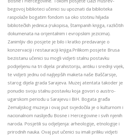
Bosne i Hercegovine. Tokom posjete Gazi Husrev-
begovoj biblioteci učenici su upoznati da biblioteka
raspolaže bogatim fondom sa oko stotinu hiljada
bibliotečkih jedinica (rukopisa, štampanih knjiga, različitih
dokumenata na orijentalnim i evropskim jezicima).
Zanimljiv dio posjete je bilo i kratko predavanje o
konzervaciji i restauraciji knjiga.Prilikom posjete Brusa
bezistanu učenici su mogli vidjeti stalnu postavku
podijeljenu na tri dijela: prahistoriju, antiku i srednji vijek,
te vidjeti jednu od najljepših maketa naše Baščarsije,
starog dijela grada Sarajeva. Muzej atentata takoder je
ponudio svoju stalnu postavku koja govori o austro-
ugarskom periodu u Sarajevu i BiH. Bogata građa
Zemaljskog muzeja i ovaj put svjedočila je o kulturnom i
nacionalnom naslijeđu Bosne i Hercegovine i svih njenih
naroda. Posjetili su odjeljenja: arheologije, etnologije i
prirodnih nauka. Ovaj put učenici su imali priliku vidjeti