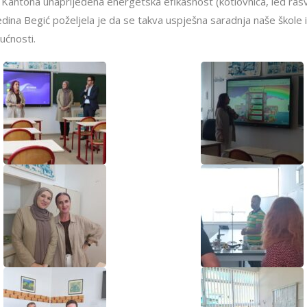
m Kantona unaprijeđena energetska efikasnost (kotlovnica, led rasv
edina Begić poželjela je da se takva uspješna saradnja naše škole
ućnosti.