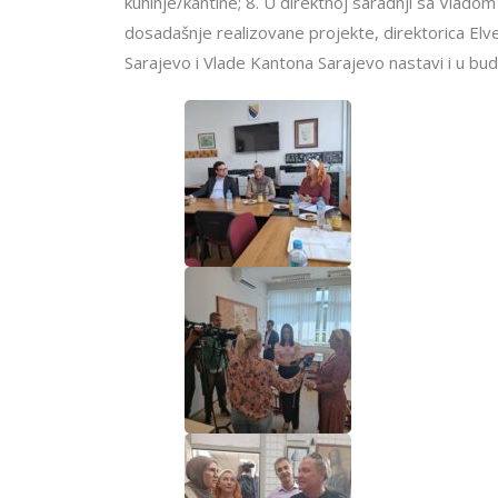
kuhinje/kantine; 8. U direktnoj saradnji sa Vlado
dosadašnje realizovane projekte, direktorica Elv
Sarajevo i Vlade Kantona Sarajevo nastavi i u bud