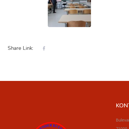
Share Link:
KON
Buleva
71000,