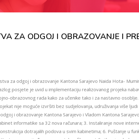
TVA ZA ODGOJ I OBRAZOVANJE I P
tarstva za odgoj i obrazovanje Kantona Sarajevo Naida Hota- Mumi
Razlog posjete je uvid u implementaciju realizovanog projeka nabav
ojno-obrazovnog rada kako za učenike tako i za nastavno osoblje.
jekat nije moguće izvršiti bez sudjelovanja, udruživanja više ljudi i
za odgoj i obrazovanje Kantona Sarajevo i Vladom Kantona Sarajevo
kabinet informatike sa 32 nova računara; 3. Instaliranje nove inter
konstrukcija dotrajalih podova u svim kabinetima; 6. Puštanje u fun