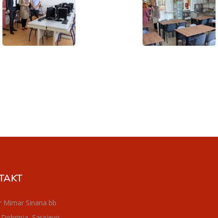
TAKT
r Mimar Sinana bb
 Dobrinja, Sarajevo