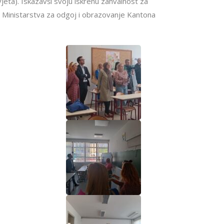
jeta). Iskazavši svoju iskrenu zahvalnost za
 i Ministarstva za odgoj i obrazovanje Kantona