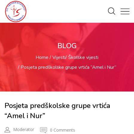
BLOG
Home
Vijesti
Školske vijesti
Posjeta predškolske grupe vrtića “Amel i Nur”
Posjeta predškolske grupe vrtića
“Amel i Nur”
Moderator
0 Comments