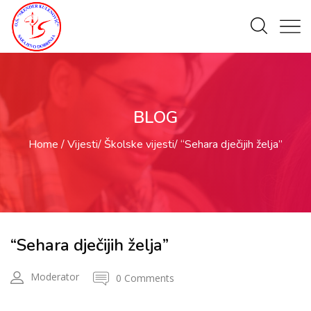
BLOG
Home
Vijesti
Školske vijesti
“Sehara dječijih želja”
“Sehara dječijih želja”
Moderator
0 Comments