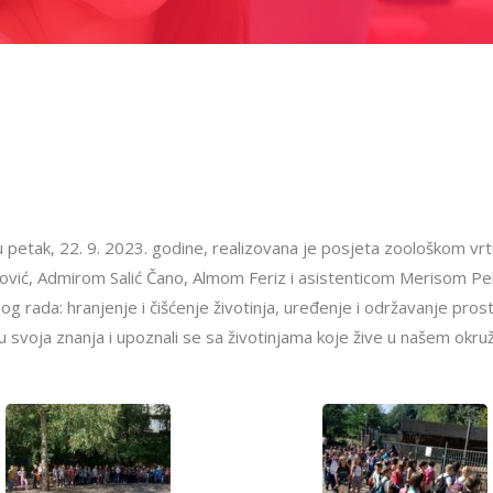
u petak, 22. 9. 2023. godine, realizovana je posjeta zoološkom vr
vić, Admirom Salić Čano, Almom Feriz i asistenticom Merisom Peljt
 rada: hranjenje i čišćenje životinja, uređenje i održavanje prosto
i su svoja znanja i upoznali se sa životinjama koje žive u našem okruž