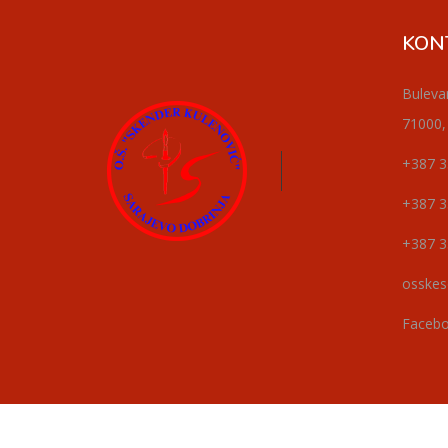
KON
Buleva
71000,
+387 3
+387 3
+387 3
osskes
Faceb