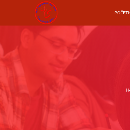
POČET
H