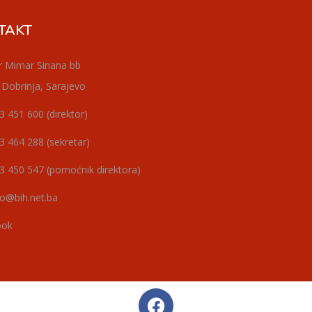
TAKT
r Mimar Sinana bb
 Dobrinja, Sarajevo
3 451 600 (direktor)
3 464 288 (sekretar)
3 450 547 (pomoćnik direktora)
o@bih.net.ba
ook