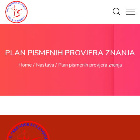
PLAN PISMENIH PROVJERA ZNANJA
Home
Nastava
Plan pismenih provjera znanja