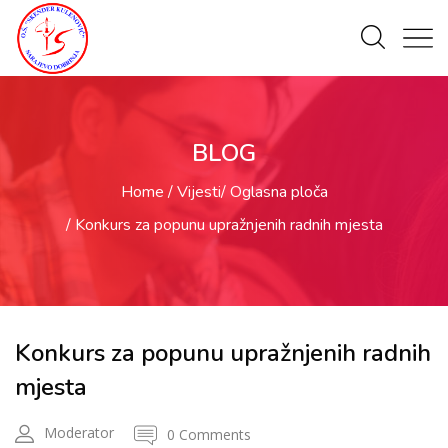
BLOG
Home
Vijesti
Oglasna ploča
Konkurs za popunu upražnjenih radnih mjesta
Konkurs za popunu upražnjenih radnih
mjesta
Moderator
0 Comments