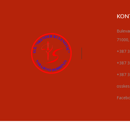
KON
Buleva
71000,
+387 3
+387 3
+387 3
osskes
Faceb