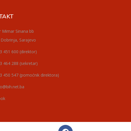
TAKT
r Mimar Sinana bb
 Dobrinja, Sarajevo
3 451 600 (direktor)
3 464 288 (sekretar)
3 450 547 (pomoćnik direktora)
o@bih.net.ba
ook