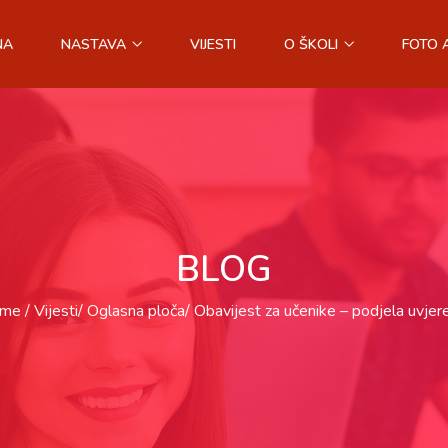
NA
NASTAVA
VIJESTI
O ŠKOLI
FOTO 
BLOG
me
Vijesti
Oglasna ploča
Obavijest za učenike – podjela uvjer