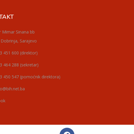
TAKT
r Mimar Sinana bb
 Dobrinja, Sarajevo
3 451 600 (direktor)
3 464 288 (sekretar)
3 450 547 (pomoćnik direktora)
o@bih.net.ba
ook