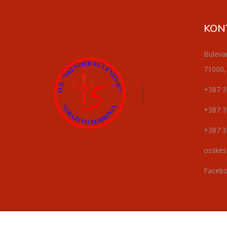
KON
Buleva
71000,
+387 3
+387 3
+387 3
osskes
Faceb