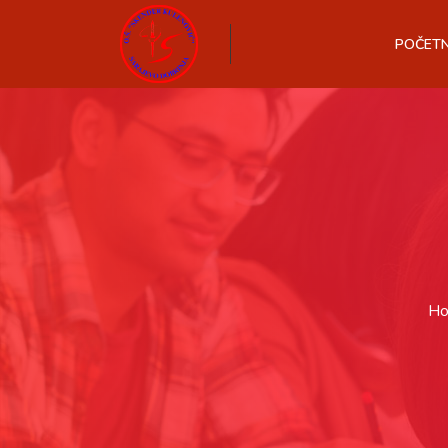
POČET
H