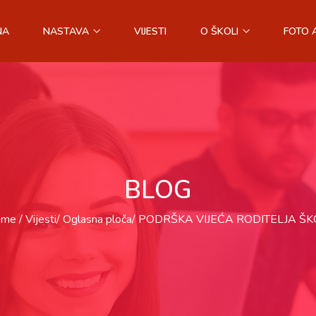
NA
NASTAVA
VIJESTI
O ŠKOLI
FOTO 
BLOG
ome
Vijesti
Oglasna ploča
PODRŠKA VIJEĆA RODITELJA ŠK