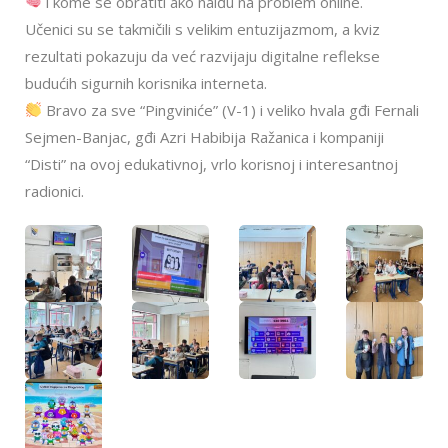
i kome se obratiti ako naiđu na problem online.
Učenici su se takmičili s velikim entuzijazmom, a kviz
rezultati pokazuju da već razvijaju digitalne reflekse
budućih sigurnih korisnika interneta.
Bravo za sve “Pingviniće” (V-1) i veliko hvala gđi Fernali
Sejmen-Banjac, gđi Azri Habibija Ražanica i kompaniji
“Disti” na ovoj edukativnoj, vrlo korisnoj i interesantnoj
radionici.