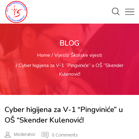
BLOG
Home
Vijesti
Školske vijesti
Cyber higijena za V-1 “Pingviniće” u OŠ “Skender
Kulenović!
Cyber higijena za V-1 “Pingviniće” u
OŠ “Skender Kulenović!
Moderator
0 Comments