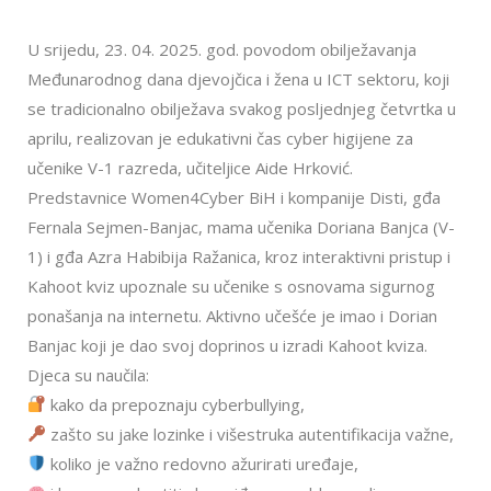
U srijedu, 23. 04. 2025. god. povodom obilježavanja
Međunarodnog dana djevojčica i žena u ICT sektoru, koji
se tradicionalno obilježava svakog posljednjeg četvrtka u
aprilu, realizovan je edukativni čas cyber higijene za
učenike V-1 razreda, učiteljice Aide Hrković.
Predstavnice Women4Cyber BiH i kompanije Disti, gđa
Fernala Sejmen-Banjac, mama učenika Doriana Banjca (V-
1) i gđa Azra Habibija Ražanica, kroz interaktivni pristup i
Kahoot kviz upoznale su učenike s osnovama sigurnog
ponašanja na internetu. Aktivno učešće je imao i Dorian
Banjac koji je dao svoj doprinos u izradi Kahoot kviza.
Djeca su naučila:
kako da prepoznaju cyberbullying,
zašto su jake lozinke i višestruka autentifikacija važne,
koliko je važno redovno ažurirati uređaje,