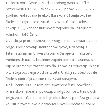
U okviru obilježavanja Međunarodnog dana biološke
raznolikosti i IUS SDG Week 2026, u petak, 22.05.2026.
godine, realizovana je ekološka akcija čišćenja okoline
škole i naselja, u kojoj su učestvovali učenici Ekološke
sekcije OŠ „Skender Kulenović“ zajedno sa učiteljicom
Admirom Salić-Čano.
Ova akcija je organizovana uz saglasnost Ministarstva za
odgoj i obrazovanje Kantona Sarajevo, u saradnji s
Internacionalnim Univerzitetom u Sarajevu – Fakultetom
medicinskih nauka, lokalnom zajednicom i aktivistima, s
ciljem promocije zaštite okoliša, zdravlja i edukacije mladih
o značaju očuvanja biodiverziteta. U akciji su učestvovale
škole s područja Općine Novi Grad Sarajevo.
Naši učenici su s velikim entuzijazmom čistili površine u
blizini škole i naselja, pokazujući odgovornost, timski duh i
brigu za okoliš. Posebno ih je obradovala podrška građana
koji su ih tokom akcije ohrabrivali, hvalili i počastili, što je