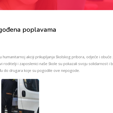
ogođena poplavama
u humanitarnoj akciji prikupljanja školskog pribora, odjeće i obu
vi roditelji i zaposlenici naše škole su pokazali svoju solidarnost i
dođu do drugara koje su pogodile ove nepogode.