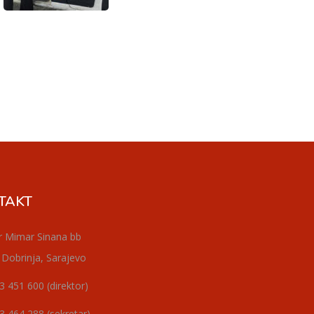
TAKT
r Mimar Sinana bb
 Dobrinja, Sarajevo
3 451 600 (direktor)
3 464 288 (sekretar)