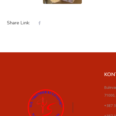
Share Link:
KON
Buleva
71000,
+387 3
+387 3