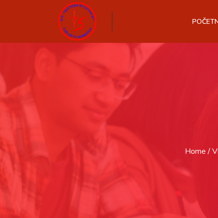
POČET
Home
V