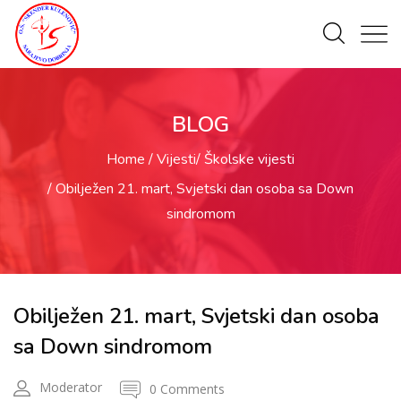
BLOG
Home
Vijesti
Školske vijesti
Obilježen 21. mart, Svjetski dan osoba sa Down
sindromom
Obilježen 21. mart, Svjetski dan osoba
sa Down sindromom
Moderator
0 Comments