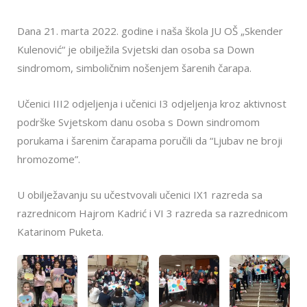
Dana 21. marta 2022. godine i naša škola JU OŠ „Skender
Kulenović“ je obilježila Svjetski dan osoba sa Down
sindromom, simboličnim nošenjem šarenih čarapa.
Učenici III2 odjeljenja i učenici I3 odjeljenja kroz aktivnost
podrške Svjetskom danu osoba s Down sindromom
porukama i šarenim čarapama poručili da “Ljubav ne broji
hromozome”.
U obilježavanju su učestvovali učenici IX1 razreda sa
razrednicom Hajrom Kadrić i VI 3 razreda sa razrednicom
Katarinom Puketa.