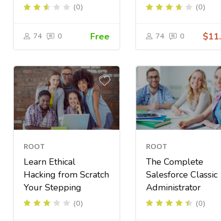
(0)
(0)
74
0
Free
74
0
$11
ROOT
ROOT
Learn Ethical
The Complete
Hacking from Scratch
Salesforce Classic
Your Stepping
Administrator
(0)
(0)