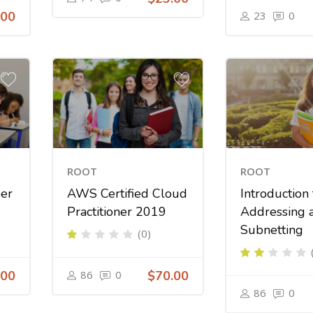
.00
23
0
ROOT
ROOT
er
AWS Certified Cloud
Introduction 
Practitioner 2019
Addressing 
Subnetting
(0)
.00
86
0
$70.00
86
0