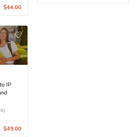
$44.00
to IP
and
(0)
$49.00