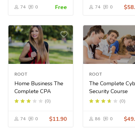
74
0
Free
74
0
$58
ROOT
ROOT
Home Business The
The Complete Cyb
Complete CPA
Security Course
(0)
(0)
74
0
$11.90
86
0
$49