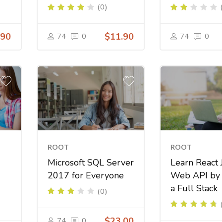
(0)
.90
74
0
$11.90
74
0
ROOT
ROOT
Microsoft SQL Server
Learn React 
2017 for Everyone
Web API by 
a Full Stack
(0)
74
0
$23.00