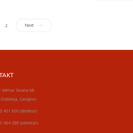
Next
2
TAKT
r Mimar Sinana bb
 Dobrinja, Sarajevo
3 451 600 (direktor)
3 464 288 (sekretar)