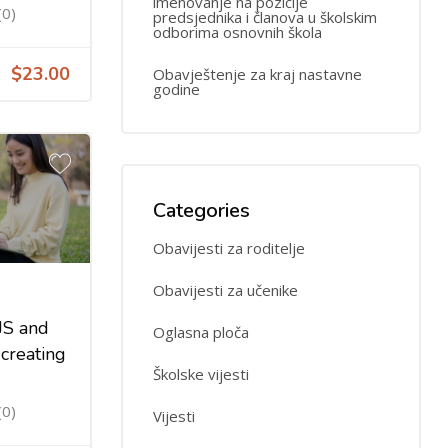
imenovanje na pozicije
(0)
predsjednika i članova u školskim
odborima osnovnih škola
$23.00
Obavještenje za kraj nastavne
godine
Categories
Obavijesti za roditelje
Obavijesti za učenike
JS and
Oglasna ploča
creating
Školske vijesti
(0)
Vijesti