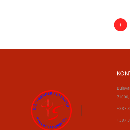
1
KON
Buleva
71000,
+387 3
+387 3