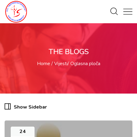
THE BLOGS
Home
Vijesti
Oglasna ploča
Show Sidebar
24