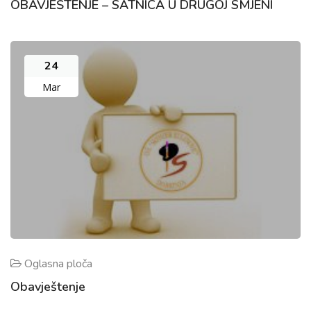
OBAVJEŠTENJE – SATNICA U DRUGOJ SMJENI
24
Mar
Oglasna ploča
Obavještenje